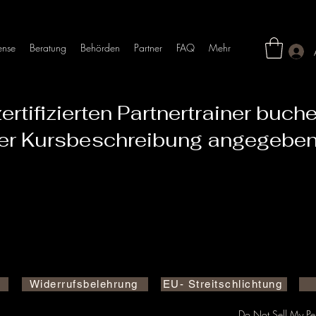
ense
Beratung
Behörden
Partner
FAQ
Mehr
rtifizierten Partnertrainer buche
der Kursbeschreibung angegeben
Es gibt keine Produkte zum Anzeigen.
Widerrufsbelehrung
EU- Streitschlichtung
Do Not Sell My Per