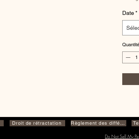
Date
*
Séle
Quantit
Droit de rétractation
Règlement des différends de l&#39;UE
Te
Do Not Sell My Per