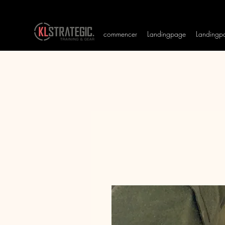
commencer
Landingpage
Landingp