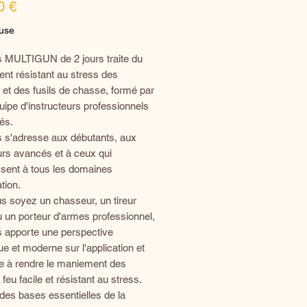
Prix
0 €
luse
s MULTIGUN de 2 jours traite du
nt résistant au stress des
s et des fusils de chasse, formé par
uipe d'instructeurs professionnels
iés.
s s'adresse aux débutants, aux
eurs avancés et à ceux qui
ssent à tous les domaines
tion.
s soyez un chasseur, un tireur
ou un porteur d'armes professionnel,
s apporte une perspective
ue et moderne sur l'application et
ue à rendre le maniement des
feu facile et résistant au stress.
des bases essentielles de la