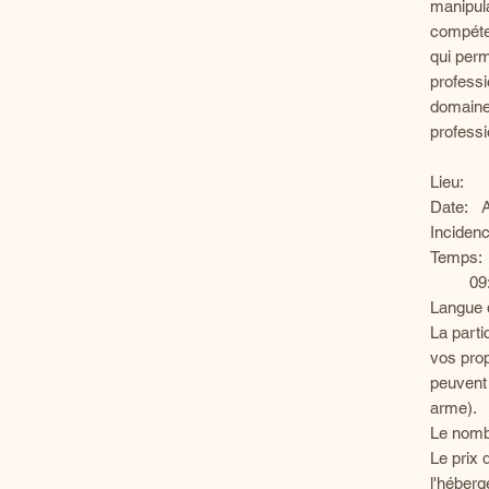
manipula
compéte
qui perm
professi
domaine 
professi
Lieu: 
Date: A
Inciden
Temps:
09:00
Langue 
La parti
vos pro
peuvent 
arme).
Le nombr
Le prix 
l'héberg