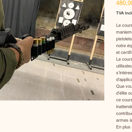
480,0
TVA Inc
Le cour
manieme
pistolet
notre éq
et certif
Le cour
utilisat
s'intére
d'applica
Que vou
d'élite 
ce cour
inattend
contrib
armes à 
En plus 