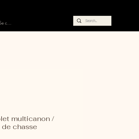
Se connecter
olet multicanon /
l de chasse