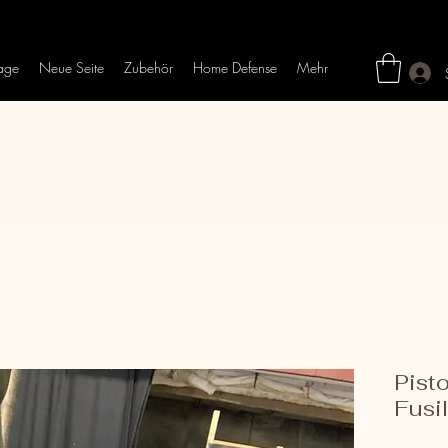
age
Neue Seite
Zubehör
Home Defense
Mehr
Pist
Fusi