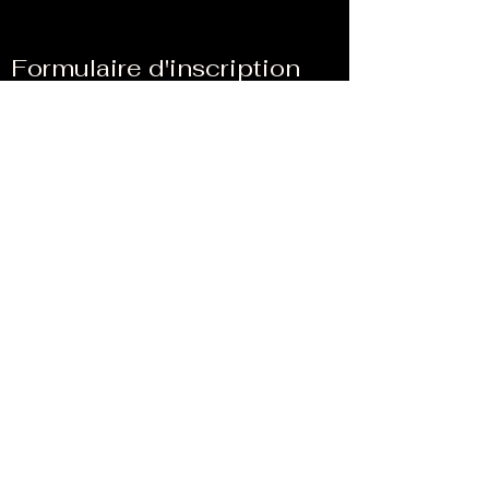
Formulaire d'inscription
Soumettre
Do Not Sell My Personal Information
imprimer
intimité
Droit de rétractation
Règlement des différends de l&#39;UE