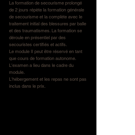
La formation de secourisme prolongé
de 2 jours répète la formation générale
de secourisme et la complète avec le
traitement initial des blessures par balle
et des traumatismes. La formation se
déroule en présentiel par des
secouristes certifiés et actifs.
Le module II peut être réservé en tant
que cours de formation autonome.
L'examen a lieu dans le cadre du
module.
L'hébergement et les repas ne sont pas
inclus dans le prix.
Ausbildungsorte /- daten:
Ort: Oschersleben
Datum: 20.-21.03.2027