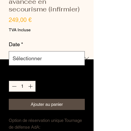
avancée en
secourisme (infirmier)
Prix
249,00 €
TVA Incluse
Date
*
Quantité
*
Ajouter au panier
Option de réservation unique Tournage
de défense AdA: