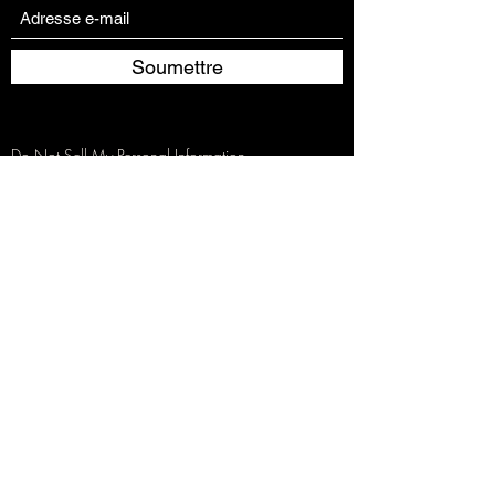
Soumettre
Do Not Sell My Personal Information
imprimer
intimité
Droit de rétractation
Règlement des différends de l&#39;UE
Termes et conditions
Déni de responsabilité